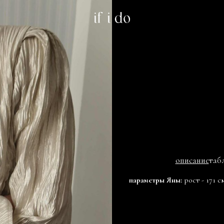
описание
таб
параметры Яны:
рост - 171 с