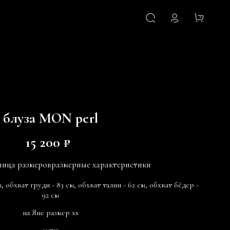
блуза MON perl
15 200 ₽
лица размеров
размерные характеристики
м, обхват груди - 83 см, обхват талии - 62 см, обхват бёдер -
92 см
на Яне размер xs