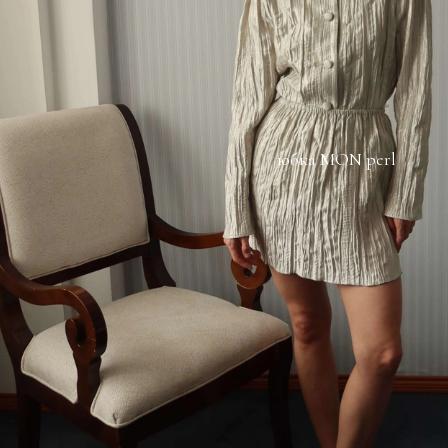
юбка MON perl