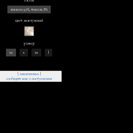
состав
вискоза 92%, тенсель 8%
цвет: жемчужный
размер
xs
s
m
l
[ закончились ]
сообщите мне о поступлении