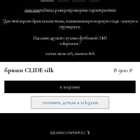
описание
таблица размеров
размерные характеристики
"Для этой версии брюк искали ткань, напоминающую морскую гладь - мягкую и
струящуюся.
Идеально дружат с вуалью-футболкой АМІ
voluptuous."
состав: шелк 20%, вискоза 80%
брюки CLIDE silk
8 900 ₽
в корзину
уточнить детали в telegram
идеально сочетается с ↴