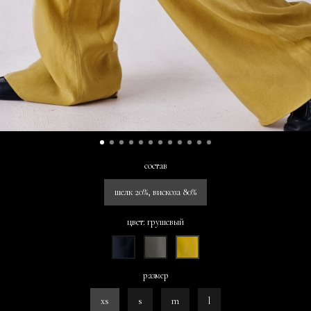
состав
шелк 20%, вискоза 80%
цвет: грушевый
размер
xs
s
m
l