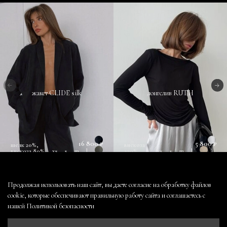
жакет CLIDE silk
лонгслив RUTH
16 800 ₽
5 800 ₽
шелк 20%,
вискоза
вискоза 80%
xs
s
m
l
100%
xs
s
m
l
Продолжая использовать наш сайт, вы даете согласие на обработку файлов
cookie, которые обеспечивают правильную работу сайта и соглашаетесь с
нашей
Политикой безопасности
контакты
оферта и политика конфиденциальности