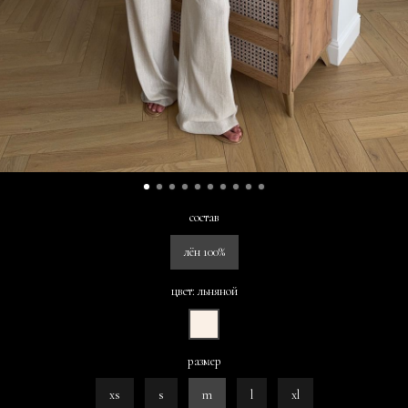
состав
лён 100%
цвет: льняной
размер
xs
s
m
l
xl