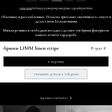
описание
таблица размеров
размерные характеристики
Объемные и расслабленные. Полоска зрительно «вытягивает» силуэт и
делает ноги бесконечными
Мягкая резинка и свободная посадка сделают эти брюки фаворитом
вашего летнего гардероба
брюки LIMM linen stripe
8 900 ₽
в корзину
уточнить детали в telegram
идеально сочетается с ↴