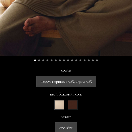
состав
шерсть мериноса 50%, акрил 50%
цвет: бежевый песок
размер
one-size