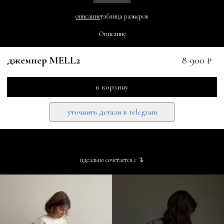
описание
таблица размеров
Описание
джемпер MELL2
8 900 ₽
в корзину
уточнить детали в telegram
идеально сочетается с ↴