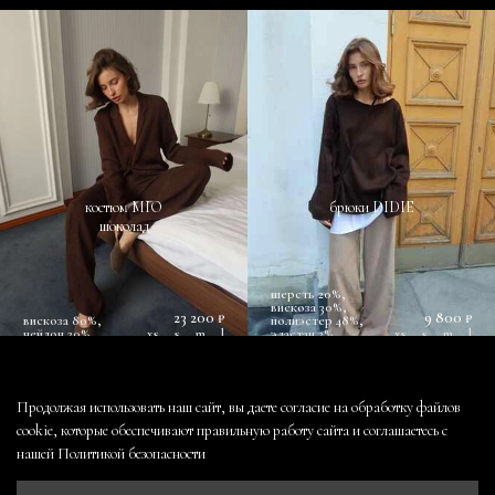
костюм MIO
брюки DIDIE
шоколад
шерсть 20%,
вискоза 30%,
23 200 ₽
9 800 ₽
вискоза 80%,
полиэстер 48%,
нейлон 20%
xs
s
m
l
эластан 2%
xs
s
m
l
Продолжая использовать наш сайт, вы даете согласие на обработку файлов
cookie, которые обеспечивают правильную работу сайта и соглашаетесь с
нашей
Политикой безопасности
контакты
оферта и политика конфиденциальности