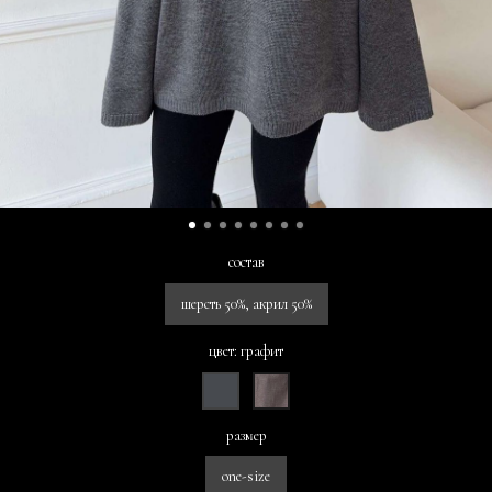
состав
шерсть 50%, акрил 50%
цвет: графит
размер
one-size