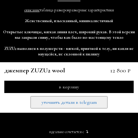
описание
таблица размеров
размерные характеристики
Женственный, изысканный, минималистичный
Открытые ключицы, мягкая линия плеч, широкий рукав. В этой версии
мы закрыли спину, чтобы вам было по-настоящему тепло
ZUZU2 выполнен в полушерсти - мягкой, приятной к телу, ни капли не
мнущейся, не склонной к пилингу
джемпер ZUZU2 wool
12 800 ₽
в корзину
уточнить детали в telegram
идеально сочетается с ↴