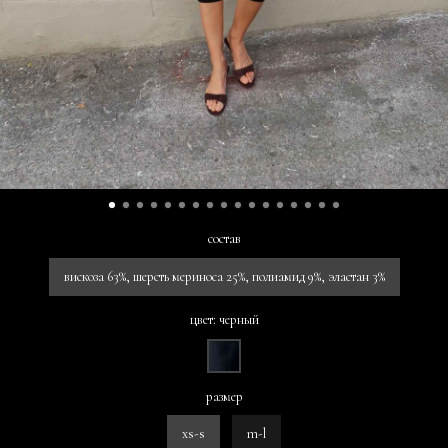
состав
вискоза 63%, шерсть мериноса 25%, полиамид 9%, эластан 3%
цвет: черный
размер
xs-s
m-l