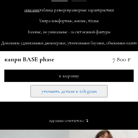
описание
таблица размеров
размерные характеристики
Ультра-комфортные, мягкие, тёплые
Базовые, но уникальные - за счет нежной фактуры
Дополняем удлиненными джемперами, утонченными блузами, объемными пальто
капри BASE phase
7 800 ₽
в корзину
уточнить детали в telegram
идеально сочетается с ↴