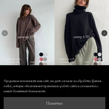
джемпер JOEL
свитер JOEL
шерсть 25%,
шерсть 25%,
8 900 ₽
8 900 ₽
альпака 5%,
one-
альпака 5%,
one-
акрил 70%
size
акрил 70%
size
Продолжая использовать наш сайт, вы даете согласие на обработку файлов
cookie, которые обеспечивают правильную работу сайта и соглашаетесь с
нашей
Политикой безопасности
контакты
оферта и политика конфиденциальности
Понятно
пользовательское соглашение
условия обмена и возврата