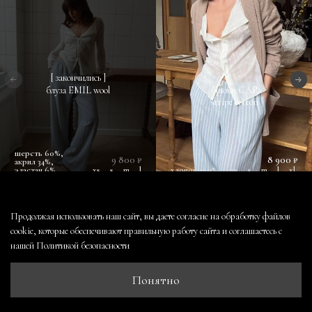
[ закончились ]
блуза EMIL wool
брюки CAP
stripe cotton
шерсть 60%,
9 800 ₽
8 900 ₽
акрил 34%,
эластан 6%
xs
s
m
l
хлопок 100%
xs
s
m
l
xl
Продолжая использовать наш сайт, вы даете согласие на обработку файлов
cookie, которые обеспечивают правильную работу сайта и соглашаетесь с
нашей
Политикой безопасности
контакты
оферта и политика конфиденциальности
Понятно
пользовательское соглашение
условия обмена и возврата