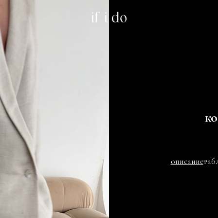
ко
описание
таб