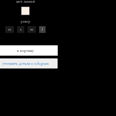
цвет: льняной
размер
xs
s
m
l
в корзину
уточнить детали в telegram