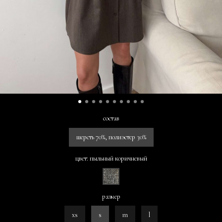
состав
шерсть 70%, полиэстер 30%
цвет: пыльный коричневый
размер
xs
s
m
l