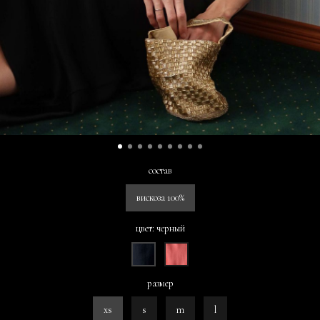
состав
вискоза 100%
цвет: черный
размер
xs
s
m
l