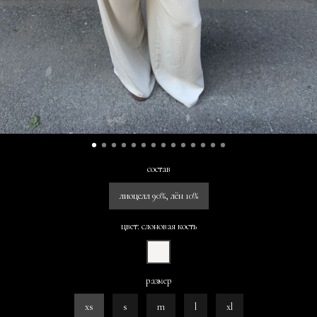
состав
лиоцелл 90%, лён 10%
цвет: слоновая кость
размер
xs
s
m
l
xl