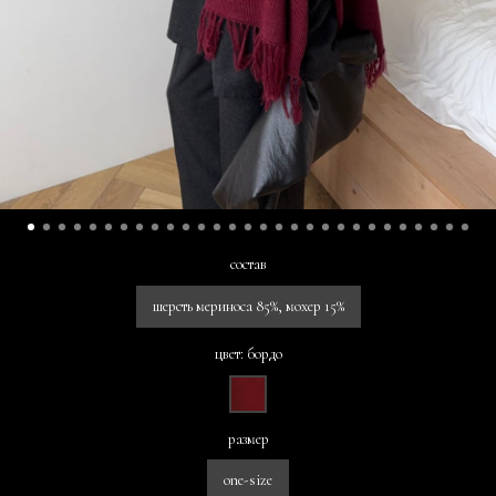
состав
шерсть мериноса 85%, мохер 15%
цвет: бордо
размер
one-size