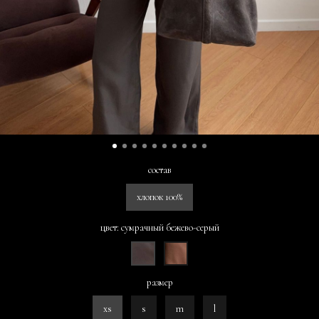
состав
хлопок 100%
цвет: сумрачный бежево-серый
размер
xs
s
m
l