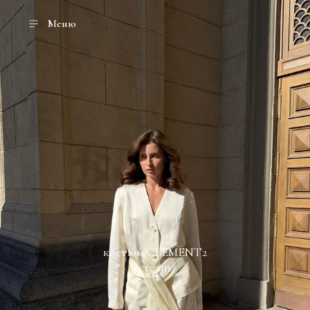
Меню
костюм CLEMENT2
cream