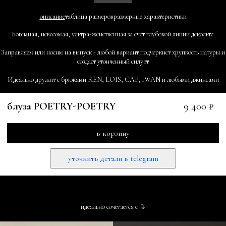
описание
таблица размеров
размерные характеристики
Богемная, невесомая, ультра-женственная за счет глубокой линии декольте.
Заправляем или носим на выпуск - любой вариант подчеркнет хрупкость натуры и
создаст утонченный силуэт
Идеально дружит с брюками REN, LOIS, CAP, IWAN и любыми джинсами
блуза POETRY-POETRY
9 400 ₽
в корзину
уточнить детали в telegram
идеально сочетается с ↴