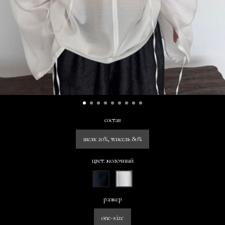
состав
шелк 20%, тенсель 80%
цвет: молочный
размер
one-size