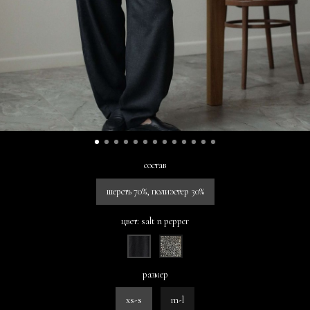
состав
шерсть 70%, полиэстер 30%
цвет: salt n pepper
размер
xs-s
m-l