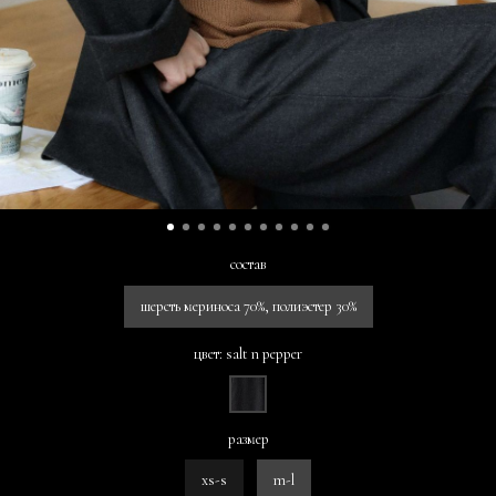
состав
шерсть мериноса 70%, полиэстер 30%
цвет: salt n pepper
размер
xs-s
m-l